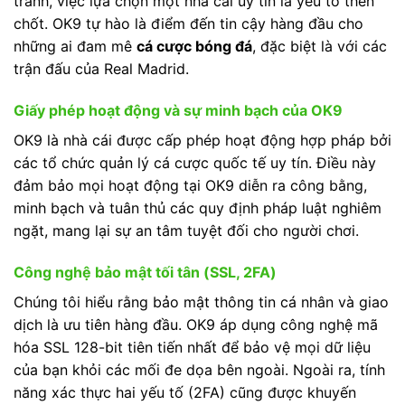
tranh, việc lựa chọn một nhà cái uy tín là yếu tố then
chốt. OK9 tự hào là điểm đến tin cậy hàng đầu cho
những ai đam mê
cá cược bóng đá
, đặc biệt là với các
trận đấu của Real Madrid.
Giấy phép hoạt động và sự minh bạch của OK9
OK9 là nhà cái được cấp phép hoạt động hợp pháp bởi
các tổ chức quản lý cá cược quốc tế uy tín. Điều này
đảm bảo mọi hoạt động tại OK9 diễn ra công bằng,
minh bạch và tuân thủ các quy định pháp luật nghiêm
ngặt, mang lại sự an tâm tuyệt đối cho người chơi.
Công nghệ bảo mật tối tân (SSL, 2FA)
Chúng tôi hiểu rằng bảo mật thông tin cá nhân và giao
dịch là ưu tiên hàng đầu. OK9 áp dụng công nghệ mã
hóa SSL 128-bit tiên tiến nhất để bảo vệ mọi dữ liệu
của bạn khỏi các mối đe dọa bên ngoài. Ngoài ra, tính
năng xác thực hai yếu tố (2FA) cũng được khuyến