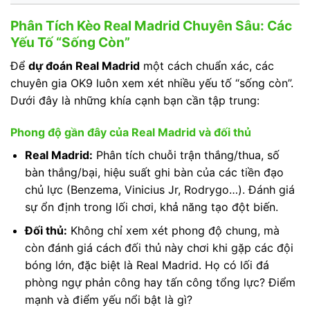
Phân Tích Kèo Real Madrid Chuyên Sâu: Các
Yếu Tố “Sống Còn”
Để
dự đoán Real Madrid
một cách chuẩn xác, các
chuyên gia OK9 luôn xem xét nhiều yếu tố “sống còn”.
Dưới đây là những khía cạnh bạn cần tập trung:
Phong độ gần đây của Real Madrid và đối thủ
Real Madrid:
Phân tích chuỗi trận thắng/thua, số
bàn thắng/bại, hiệu suất ghi bàn của các tiền đạo
chủ lực (Benzema, Vinicius Jr, Rodrygo…). Đánh giá
sự ổn định trong lối chơi, khả năng tạo đột biến.
Đối thủ:
Không chỉ xem xét phong độ chung, mà
còn đánh giá cách đối thủ này chơi khi gặp các đội
bóng lớn, đặc biệt là Real Madrid. Họ có lối đá
phòng ngự phản công hay tấn công tổng lực? Điểm
mạnh và điểm yếu nổi bật là gì?