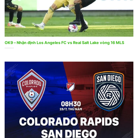
OK9 – Nhận định Los Angeles FC vs Real Salt Lake vòng 16 MLS