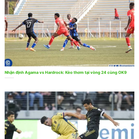
Nhận định Agama vs Hardrock: Kèo thơm tại vòng 24 cùng OK9