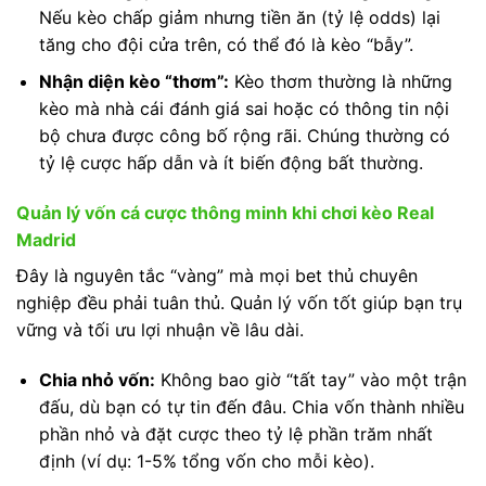
Nếu kèo chấp giảm nhưng tiền ăn (tỷ lệ odds) lại
tăng cho đội cửa trên, có thể đó là kèo “bẫy”.
Nhận diện kèo “thơm”:
Kèo thơm thường là những
kèo mà nhà cái đánh giá sai hoặc có thông tin nội
bộ chưa được công bố rộng rãi. Chúng thường có
tỷ lệ cược hấp dẫn và ít biến động bất thường.
Quản lý vốn cá cược thông minh khi chơi kèo Real
Madrid
Đây là nguyên tắc “vàng” mà mọi bet thủ chuyên
nghiệp đều phải tuân thủ. Quản lý vốn tốt giúp bạn trụ
vững và tối ưu lợi nhuận về lâu dài.
Chia nhỏ vốn:
Không bao giờ “tất tay” vào một trận
đấu, dù bạn có tự tin đến đâu. Chia vốn thành nhiều
phần nhỏ và đặt cược theo tỷ lệ phần trăm nhất
định (ví dụ: 1-5% tổng vốn cho mỗi kèo).