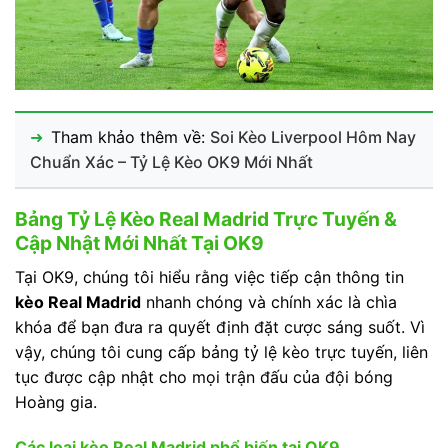
Tham khảo thêm về:
Soi Kèo Liverpool Hôm Nay
Chuẩn Xác – Tỷ Lệ Kèo OK9 Mới Nhất
Bảng Tỷ Lệ Kèo Real Madrid Trực Tuyến &
Cập Nhật Mới Nhất Tại OK9
Tại OK9, chúng tôi hiểu rằng việc tiếp cận thông tin
kèo Real Madrid
nhanh chóng và chính xác là chìa
khóa để bạn đưa ra quyết định đặt cược sáng suốt. Vì
vậy, chúng tôi cung cấp bảng tỷ lệ kèo trực tuyến, liên
tục được cập nhật cho mọi trận đấu của đội bóng
Hoàng gia.
Các loại kèo Real Madrid phổ biến tại OK9