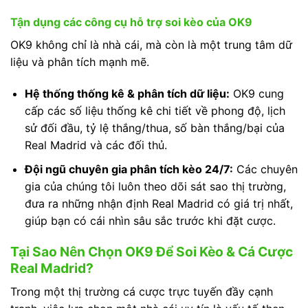
Tận dụng các công cụ hỗ trợ soi kèo của OK9
OK9 không chỉ là nhà cái, mà còn là một trung tâm dữ
liệu và phân tích mạnh mẽ.
Hệ thống thống kê & phân tích dữ liệu:
OK9 cung
cấp các số liệu thống kê chi tiết về phong độ, lịch
sử đối đầu, tỷ lệ thắng/thua, số bàn thắng/bại của
Real Madrid và các đối thủ.
Đội ngũ chuyên gia phân tích kèo 24/7:
Các chuyên
gia của chúng tôi luôn theo dõi sát sao thị trường,
đưa ra những nhận định Real Madrid có giá trị nhất,
giúp bạn có cái nhìn sâu sắc trước khi đặt cược.
Tại Sao Nên Chọn OK9 Để Soi Kèo & Cá Cược
Real Madrid?
Trong một thị trường cá cược trực tuyến đầy cạnh