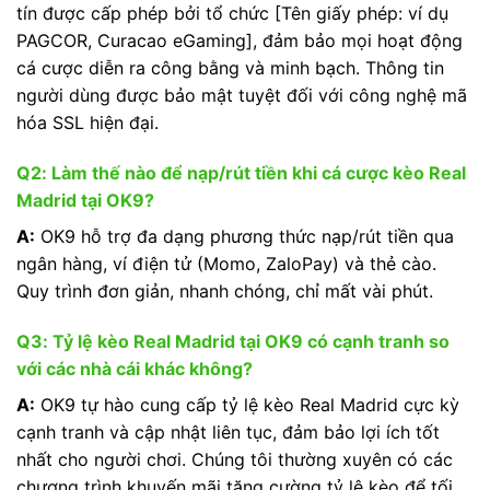
tín được cấp phép bởi tổ chức [Tên giấy phép: ví dụ
PAGCOR, Curacao eGaming], đảm bảo mọi hoạt động
cá cược diễn ra công bằng và minh bạch. Thông tin
người dùng được bảo mật tuyệt đối với công nghệ mã
hóa SSL hiện đại.
Q2: Làm thế nào để nạp/rút tiền khi cá cược kèo Real
Madrid tại OK9?
A:
OK9 hỗ trợ đa dạng phương thức nạp/rút tiền qua
ngân hàng, ví điện tử (Momo, ZaloPay) và thẻ cào.
Quy trình đơn giản, nhanh chóng, chỉ mất vài phút.
Q3: Tỷ lệ kèo Real Madrid tại OK9 có cạnh tranh so
với các nhà cái khác không?
A:
OK9 tự hào cung cấp tỷ lệ kèo Real Madrid cực kỳ
cạnh tranh và cập nhật liên tục, đảm bảo lợi ích tốt
nhất cho người chơi. Chúng tôi thường xuyên có các
chương trình khuyến mãi tăng cường tỷ lệ kèo để tối