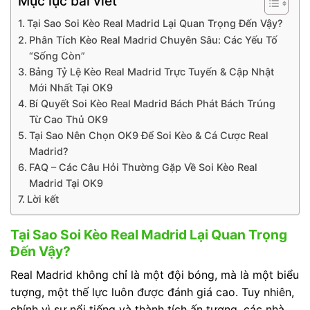
Mục lục bài viết
Tại Sao Soi Kèo Real Madrid Lại Quan Trọng Đến Vậy?
Phân Tích Kèo Real Madrid Chuyên Sâu: Các Yếu Tố
“Sống Còn”
Bảng Tỷ Lệ Kèo Real Madrid Trực Tuyến & Cập Nhật
Mới Nhất Tại OK9
Bí Quyết Soi Kèo Real Madrid Bách Phát Bách Trúng
Từ Cao Thủ OK9
Tại Sao Nên Chọn OK9 Để Soi Kèo & Cá Cược Real
Madrid?
FAQ – Các Câu Hỏi Thường Gặp Về Soi Kèo Real
Madrid Tại OK9
Lời kết
Tại Sao Soi Kèo Real Madrid Lại Quan Trọng
Đến Vậy?
Real Madrid không chỉ là một đội bóng, mà là một biểu
tượng, một thế lực luôn được đánh giá cao. Tuy nhiên,
chính vì sự nổi tiếng và thành tích ấn tượng, các nhà