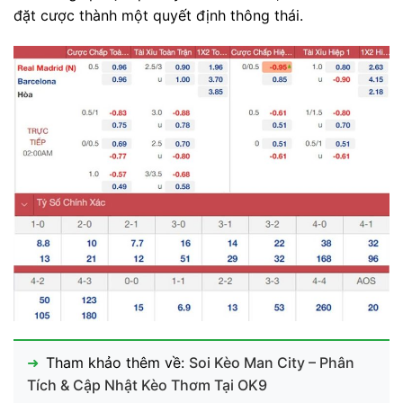
đặt cược thành một quyết định thông thái.
Tham khảo thêm về:
Soi Kèo Man City – Phân
Tích & Cập Nhật Kèo Thơm Tại OK9