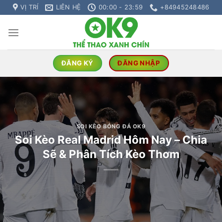
Chuyển
VỊ TRÍ
LIÊN HỆ
00:00 - 23:59
+84945248486
đến
nội
dung
ĐĂNG KÝ
ĐĂNG NHẬP
SOI KÈO BÓNG ĐÁ OK9
Soi Kèo Real Madrid Hôm Nay – Chia
Sẽ & Phân Tích Kèo Thơm