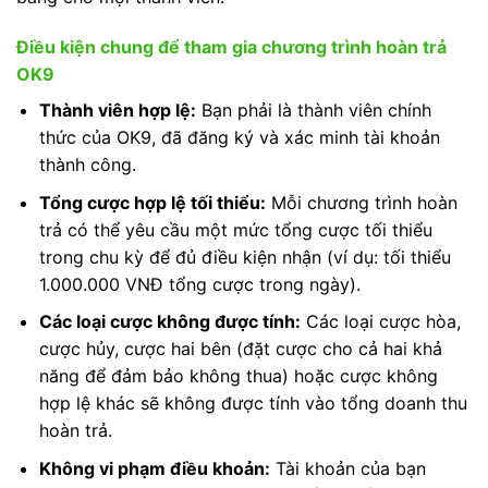
Điều kiện chung để tham gia chương trình hoàn trả
OK9
Thành viên hợp lệ:
Bạn phải là thành viên chính
thức của OK9, đã đăng ký và xác minh tài khoản
thành công.
Tổng cược hợp lệ tối thiểu:
Mỗi chương trình hoàn
trả có thể yêu cầu một mức tổng cược tối thiểu
trong chu kỳ để đủ điều kiện nhận (ví dụ: tối thiểu
1.000.000 VNĐ tổng cược trong ngày).
Các loại cược không được tính:
Các loại cược hòa,
cược hủy, cược hai bên (đặt cược cho cả hai khả
năng để đảm bảo không thua) hoặc cược không
hợp lệ khác sẽ không được tính vào tổng doanh thu
hoàn trả.
Không vi phạm điều khoản:
Tài khoản của bạn