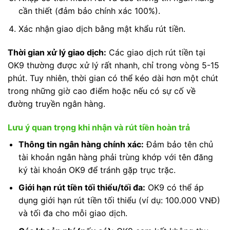
cần thiết (đảm bảo chính xác 100%).
Xác nhận giao dịch bằng mật khẩu rút tiền.
Thời gian xử lý giao dịch:
Các giao dịch rút tiền tại
OK9 thường được xử lý rất nhanh, chỉ trong vòng 5-15
phút. Tuy nhiên, thời gian có thể kéo dài hơn một chút
trong những giờ cao điểm hoặc nếu có sự cố về
đường truyền ngân hàng.
Lưu ý quan trọng khi nhận và rút tiền hoàn trả
Thông tin ngân hàng chính xác:
Đảm bảo tên chủ
tài khoản ngân hàng phải trùng khớp với tên đăng
ký tài khoản OK9 để tránh gặp trục trặc.
Giới hạn rút tiền tối thiểu/tối đa:
OK9 có thể áp
dụng giới hạn rút tiền tối thiểu (ví dụ: 100.000 VNĐ)
và tối đa cho mỗi giao dịch.