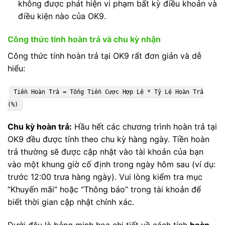
không được phát hiện vi phạm bất kỳ điều khoản và
điều kiện nào của OK9.
Công thức tính hoàn trả và chu kỳ nhận
Công thức tính hoàn trả tại OK9 rất đơn giản và dễ
hiểu:
Tiền Hoàn Trả = Tổng Tiền Cược Hợp Lệ * Tỷ Lệ Hoàn Trả
(%)
Chu kỳ hoàn trả:
Hầu hết các chương trình hoàn trả tại
OK9 đều được tính theo chu kỳ hàng ngày. Tiền hoàn
trả thường sẽ được cập nhật vào tài khoản của bạn
vào một khung giờ cố định trong ngày hôm sau (ví dụ:
trước 12:00 trưa hàng ngày). Vui lòng kiểm tra mục
“Khuyến mãi” hoặc “Thông báo” trong tài khoản để
biết thời gian cập nhật chính xác.