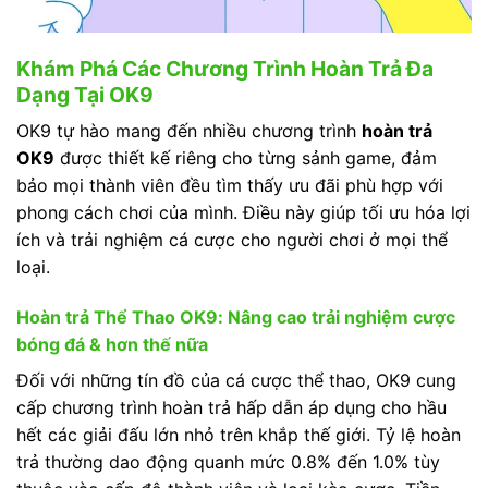
Khám Phá Các Chương Trình Hoàn Trả Đa
Dạng Tại OK9
OK9 tự hào mang đến nhiều chương trình
hoàn trả
OK9
được thiết kế riêng cho từng sảnh game, đảm
bảo mọi thành viên đều tìm thấy ưu đãi phù hợp với
phong cách chơi của mình. Điều này giúp tối ưu hóa lợi
ích và trải nghiệm cá cược cho người chơi ở mọi thể
loại.
Hoàn trả Thể Thao OK9: Nâng cao trải nghiệm cược
bóng đá & hơn thế nữa
Đối với những tín đồ của cá cược thể thao, OK9 cung
cấp chương trình hoàn trả hấp dẫn áp dụng cho hầu
hết các giải đấu lớn nhỏ trên khắp thế giới. Tỷ lệ hoàn
trả thường dao động quanh mức 0.8% đến 1.0% tùy