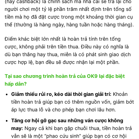
(hay cashback) là chính sách mà nhà cái sẽ trả lại cho
người chơi một tỷ lệ phần trăm nhất định trên tổng số
tiền mà họ đã đặt cược trong một khoảng thời gian cụ
thể (thường là hàng ngày, hàng tuần hoặc hàng tháng).
Điểm khác biệt lớn nhất là hoàn trả tính trên tổng
cược, không phải trên tiền thua. Điều này có nghĩa là
dù bạn thắng hay thua, miễn là có phát sinh giao dịch
cược hợp lệ, bạn đều sẽ được nhận lại một phần.
Tại sao chương trình hoàn trả của OK9 lại đặc biệt
hấp dẫn?
Giảm thiểu rủi ro, kéo dài thời gian giải trí:
Khoản
tiền hoàn trả giúp bạn có thêm nguồn vốn, giảm bớt
áp lực thua lỗ và cho phép bạn chơi lâu hơn.
Tăng cơ hội gỡ gạc sau những ván cược không
may:
Ngay cả khi bạn gặp chuỗi thua, tiền hoàn trả
vẫn sẽ là một “phao cứu sinh” giúp bạn có cơ hội