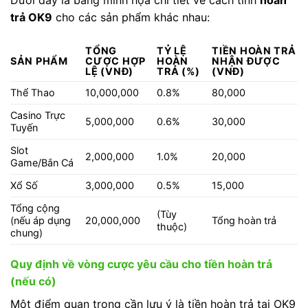
Dưới đây là bảng minh họa chi tiết về cách tính
hoàn
trả OK9
cho các sản phẩm khác nhau:
TỔNG
TỶ LỆ
TIỀN HOÀN TRẢ
SẢN PHẨM
CƯỢC HỢP
HOÀN
NHẬN ĐƯỢC
LỆ (VNĐ)
TRẢ (%)
(VNĐ)
Thể Thao
10,000,000
0.8%
80,000
Casino Trực
5,000,000
0.6%
30,000
Tuyến
Slot
2,000,000
1.0%
20,000
Game/Bắn Cá
Xổ Số
3,000,000
0.5%
15,000
Tổng cộng
(Tùy
(nếu áp dụng
20,000,000
Tổng hoàn trả
thuộc)
chung)
Quy định về vòng cược yêu cầu cho tiền hoàn trả
(nếu có)
Một điểm quan trọng cần lưu ý là tiền hoàn trả tại OK9