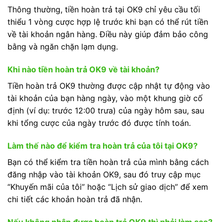
Thông thường, tiền hoàn trả tại OK9 chỉ yêu cầu tối
thiểu 1 vòng cược hợp lệ trước khi bạn có thể rút tiền
về tài khoản ngân hàng. Điều này giúp đảm bảo công
bằng và ngăn chặn lạm dụng.
Khi nào tiền hoàn trả OK9 về tài khoản?
Tiền hoàn trả OK9 thường được cập nhật tự động vào
tài khoản của bạn hàng ngày, vào một khung giờ cố
định (ví dụ: trước 12:00 trưa) của ngày hôm sau, sau
khi tổng cược của ngày trước đó được tính toán.
Làm thế nào để kiểm tra hoàn trả của tôi tại OK9?
Bạn có thể kiểm tra tiền hoàn trả của mình bằng cách
đăng nhập vào tài khoản OK9, sau đó truy cập mục
“Khuyến mãi của tôi” hoặc “Lịch sử giao dịch” để xem
chi tiết các khoản hoàn trả đã nhận.
Nếu không nhận được hoàn trả OK9 thì phải làm sao?