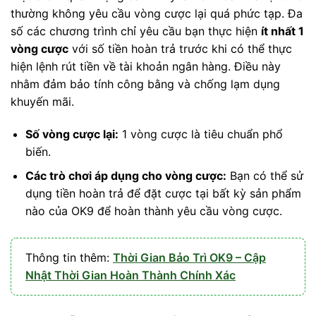
thường không yêu cầu vòng cược lại quá phức tạp. Đa
số các chương trình chỉ yêu cầu bạn thực hiện
ít nhất 1
vòng cược
với số tiền hoàn trả trước khi có thể thực
hiện lệnh rút tiền về tài khoản ngân hàng. Điều này
nhằm đảm bảo tính công bằng và chống lạm dụng
khuyến mãi.
Số vòng cược lại:
1 vòng cược là tiêu chuẩn phổ
biến.
Các trò chơi áp dụng cho vòng cược:
Bạn có thể sử
dụng tiền hoàn trả để đặt cược tại bất kỳ sản phẩm
nào của OK9 để hoàn thành yêu cầu vòng cược.
Thông tin thêm:
Thời Gian Bảo Trì OK9 – Cập
Nhật Thời Gian Hoàn Thành Chính Xác