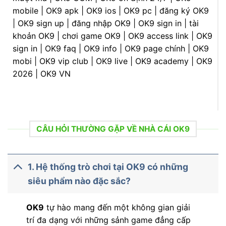
mobile | OK9 apk | OK9 ios | OK9 pc | đăng ký OK9
| OK9 sign up | đăng nhập OK9 | OK9 sign in | tài
khoản OK9 | chơi game OK9 | OK9 access link | OK9
sign in | OK9 faq | OK9 info | OK9 page chính | OK9
mobi | OK9 vip club | OK9 live | OK9 academy | OK9
2026 | OK9 VN
CÂU HỎI THƯỜNG GẶP VỀ NHÀ CÁI OK9
1. Hệ thống trò chơi tại OK9 có những
siêu phẩm nào đặc sắc?
OK9
tự hào mang đến một không gian giải
trí đa dạng với những sảnh game đẳng cấp