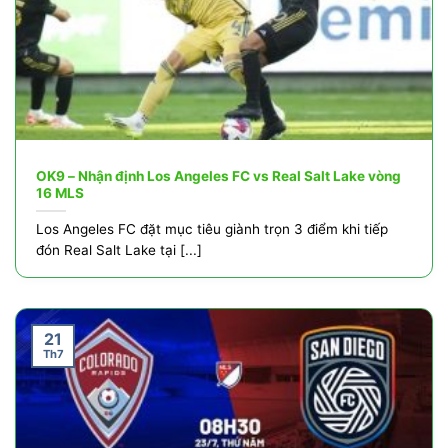
OK9 – Nhận định Los Angeles FC vs Real Salt Lake vòng
16 MLS
Los Angeles FC đặt mục tiêu giành trọn 3 điểm khi tiếp
đón Real Salt Lake tại [...]
21
Th7