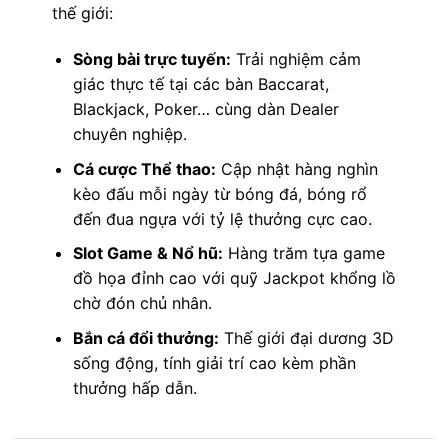
thế giới:
Sòng bài trực tuyến:
Trải nghiệm cảm
giác thực tế tại các bàn Baccarat,
Blackjack, Poker… cùng dàn Dealer
chuyên nghiệp.
Cá cược Thể thao:
Cập nhật hàng nghìn
kèo đấu mỗi ngày từ bóng đá, bóng rổ
đến đua ngựa với tỷ lệ thưởng cực cao.
Slot Game & Nổ hũ:
Hàng trăm tựa game
đồ họa đỉnh cao với quỹ Jackpot khổng lồ
chờ đón chủ nhân.
Bắn cá đổi thưởng:
Thế giới đại dương 3D
sống động, tính giải trí cao kèm phần
thưởng hấp dẫn.