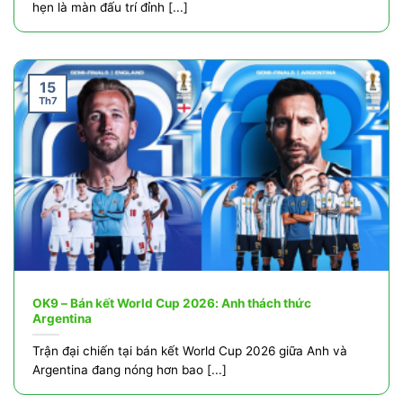
hẹn là màn đấu trí đỉnh [...]
15
Th7
OK9 – Bán kết World Cup 2026: Anh thách thức
Argentina
Trận đại chiến tại bán kết World Cup 2026 giữa Anh và
Argentina đang nóng hơn bao [...]