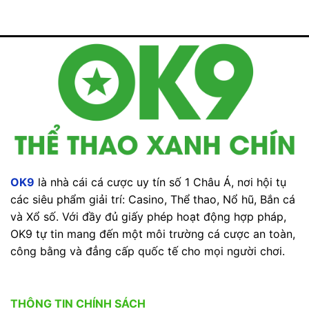
OK9
là nhà cái cá cược uy tín số 1 Châu Á, nơi hội tụ
các siêu phẩm giải trí: Casino, Thể thao, Nổ hũ, Bắn cá
và Xổ số. Với đầy đủ giấy phép hoạt động hợp pháp,
OK9 tự tin mang đến một môi trường cá cược an toàn,
công bằng và đẳng cấp quốc tế cho mọi người chơi.
THÔNG TIN CHÍNH SÁCH