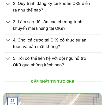
2. Quy trình đăng ký tài khoản OK9 diễn
ra như thế nào?
3. Làm sao để săn các chương trình
khuyến mãi khủng tại OK9?
4. Chơi cá cược tại OK9 có thực sự an
toàn và bảo mật không?
5. Tôi có thể liên hệ với đội ngũ hỗ trợ
OK9 qua những kênh nào?
CẬP NHẬT TIN TỨC OK9
21
Th7