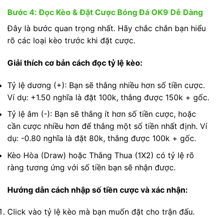
Bước 4: Đọc Kèo & Đặt Cược Bóng Đá OK9 Dễ Dàng
Đây là bước quan trọng nhất. Hãy chắc chắn bạn hiểu
rõ các loại kèo trước khi đặt cược.
Giải thích cơ bản cách đọc tỷ lệ kèo:
Tỷ lệ dương (+): Bạn sẽ thắng nhiều hơn số tiền cược.
Ví dụ: +1.50 nghĩa là đặt 100k, thắng được 150k + gốc.
Tỷ lệ âm (-): Bạn sẽ thắng ít hơn số tiền cược, hoặc
cần cược nhiều hơn để thắng một số tiền nhất định. Ví
dụ: -0.80 nghĩa là đặt 80k, thắng được 100k + gốc.
Kèo Hòa (Draw) hoặc Thắng Thua (1X2) có tỷ lệ rõ
ràng tương ứng với số tiền bạn sẽ nhận được.
Hướng dẫn cách nhập số tiền cược và xác nhận:
Click vào tỷ lệ kèo mà bạn muốn đặt cho trận đấu.