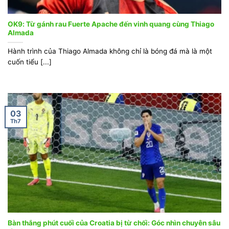
OK9: Từ gánh rau Fuerte Apache đến vinh quang cùng Thiago
Almada
Hành trình của Thiago Almada không chỉ là bóng đá mà là một
cuốn tiểu [...]
03
Th7
Bàn thắng phút cuối của Croatia bị từ chối: Góc nhìn chuyên sâu