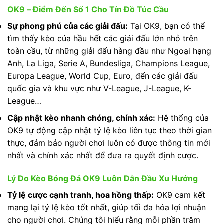
OK9 – Điểm Đến Số 1 Cho Tín Đồ Túc Cầu
Sự phong phú của các giải đấu:
Tại OK9, bạn có thể
tìm thấy kèo của hầu hết các giải đấu lớn nhỏ trên
toàn cầu, từ những giải đấu hàng đầu như Ngoại hạng
Anh, La Liga, Serie A, Bundesliga, Champions League,
Europa League, World Cup, Euro, đến các giải đấu
quốc gia và khu vực như V-League, J-League, K-
League…
Cập nhật kèo nhanh chóng, chính xác:
Hệ thống của
OK9 tự động cập nhật tỷ lệ kèo liên tục theo thời gian
thực, đảm bảo người chơi luôn có được thông tin mới
nhất và chính xác nhất để đưa ra quyết định cược.
Lý Do Kèo Bóng Đá OK9 Luôn Dẫn Đầu Xu Hướng
Tỷ lệ cược cạnh tranh, hoa hồng thấp:
OK9 cam kết
mang lại tỷ lệ kèo tốt nhất, giúp tối đa hóa lợi nhuận
cho người chơi. Chúng tôi hiểu rằng mỗi phần trăm