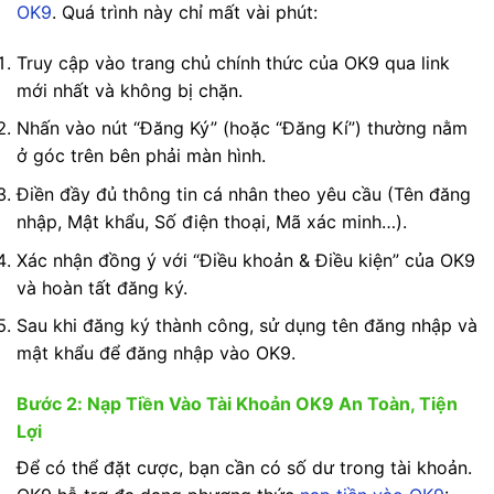
OK9
. Quá trình này chỉ mất vài phút:
Truy cập vào trang chủ chính thức của OK9 qua link
mới nhất và không bị chặn.
Nhấn vào nút “Đăng Ký” (hoặc “Đăng Kí”) thường nằm
ở góc trên bên phải màn hình.
Điền đầy đủ thông tin cá nhân theo yêu cầu (Tên đăng
nhập, Mật khẩu, Số điện thoại, Mã xác minh…).
Xác nhận đồng ý với “Điều khoản & Điều kiện” của OK9
và hoàn tất đăng ký.
Sau khi đăng ký thành công, sử dụng tên đăng nhập và
mật khẩu để đăng nhập vào OK9.
Bước 2: Nạp Tiền Vào Tài Khoản OK9 An Toàn, Tiện
Lợi
Để có thể đặt cược, bạn cần có số dư trong tài khoản.