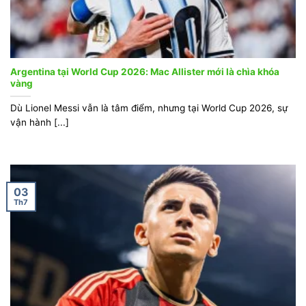
Argentina tại World Cup 2026: Mac Allister mới là chìa khóa
vàng
Dù Lionel Messi vẫn là tâm điểm, nhưng tại World Cup 2026, sự
vận hành [...]
03
Th7