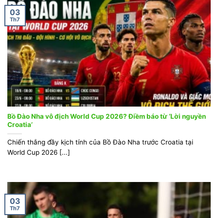
03
Th7
Bồ Đào Nha vô địch World Cup 2026? Điềm báo từ ‘Lời nguyền
Croatia’
Chiến thắng đầy kịch tính của Bồ Đào Nha trước Croatia tại
World Cup 2026 [...]
03
Th7