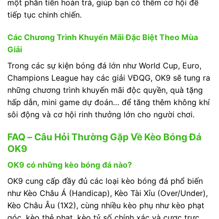
một phần tiền hoàn trả, giúp bạn có thêm cơ hội để
tiếp tục chinh chiến.
Các Chương Trình Khuyến Mãi Đặc Biệt Theo Mùa
Giải
Trong các sự kiện bóng đá lớn như World Cup, Euro,
Champions League hay các giải VĐQG, OK9 sẽ tung ra
những chương trình khuyến mãi độc quyền, quà tặng
hấp dẫn, mini game dự đoán… để tăng thêm không khí
sôi động và cơ hội rinh thưởng lớn cho người chơi.
FAQ – Câu Hỏi Thường Gặp Về Kèo Bóng Đá
OK9
OK9 có những kèo bóng đá nào?
OK9 cung cấp đầy đủ các loại kèo bóng đá phổ biến
như Kèo Châu Á (Handicap), Kèo Tài Xỉu (Over/Under),
Kèo Châu Âu (1X2), cùng nhiều kèo phụ như kèo phạt
góc, kèo thẻ phạt, kèo tỷ số chính xác và cược trực