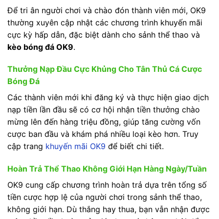
Để tri ân người chơi và chào đón thành viên mới, OK9
thường xuyên cập nhật các chương trình khuyến mãi
cực kỳ hấp dẫn, đặc biệt dành cho sảnh thể thao và
kèo bóng đá OK9
.
Thưởng Nạp Đầu Cực Khủng Cho Tân Thủ Cá Cược
Bóng Đá
Các thành viên mới khi đăng ký và thực hiện giao dịch
nạp tiền lần đầu sẽ có cơ hội nhận tiền thưởng chào
mừng lên đến hàng triệu đồng, giúp tăng cường vốn
cược ban đầu và khám phá nhiều loại kèo hơn. Truy
cập trang
khuyến mãi OK9
để biết chi tiết.
Hoàn Trả Thể Thao Không Giới Hạn Hàng Ngày/Tuần
OK9 cung cấp chương trình hoàn trả dựa trên tổng số
tiền cược hợp lệ của người chơi trong sảnh thể thao,
không giới hạn. Dù thắng hay thua, bạn vẫn nhận được