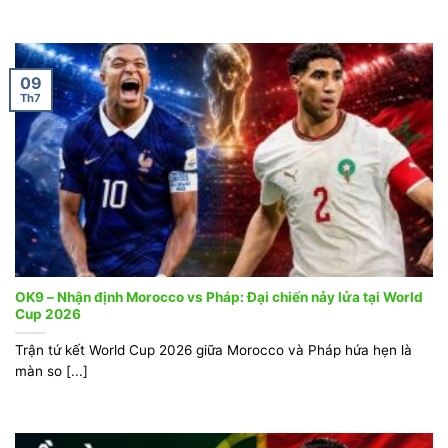
09
Th7
OK9 – Nhận định Morocco vs Pháp: Đại chiến nảy lửa tại World
Cup 2026
Trận tứ kết World Cup 2026 giữa Morocco và Pháp hứa hẹn là
màn so [...]