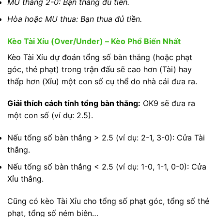
MU thắng 2-0: Bạn thắng đủ tiền.
Hòa hoặc MU thua: Bạn thua đủ tiền.
Kèo Tài Xỉu (Over/Under) – Kèo Phổ Biến Nhất
Kèo Tài Xỉu dự đoán tổng số bàn thắng (hoặc phạt
góc, thẻ phạt) trong trận đấu sẽ cao hơn (Tài) hay
thấp hơn (Xỉu) một con số cụ thể do nhà cái đưa ra.
Giải thích cách tính tổng bàn thắng:
OK9 sẽ đưa ra
một con số (ví dụ: 2.5).
Nếu tổng số bàn thắng > 2.5 (ví dụ: 2-1, 3-0): Cửa Tài
thắng.
Nếu tổng số bàn thắng < 2.5 (ví dụ: 1-0, 1-1, 0-0): Cửa
Xỉu thắng.
Cũng có kèo Tài Xỉu cho tổng số phạt góc, tổng số thẻ
phạt, tổng số ném biên…