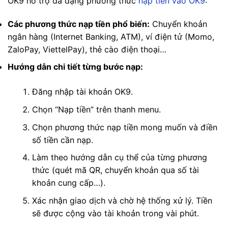
OK9 hỗ trợ đa dạng phương thức
nạp tiền vào OK9
:
Các phương thức nạp tiền phổ biến:
Chuyển khoản
ngân hàng (Internet Banking, ATM), ví điện tử (Momo,
ZaloPay, ViettelPay), thẻ cào điện thoại…
Hướng dẫn chi tiết từng bước nạp:
Đăng nhập tài khoản OK9.
Chọn “Nạp tiền” trên thanh menu.
Chọn phương thức nạp tiền mong muốn và điền
số tiền cần nạp.
Làm theo hướng dẫn cụ thể của từng phương
thức (quét mã QR, chuyển khoản qua số tài
khoản cung cấp…).
Xác nhận giao dịch và chờ hệ thống xử lý. Tiền
sẽ được cộng vào tài khoản trong vài phút.