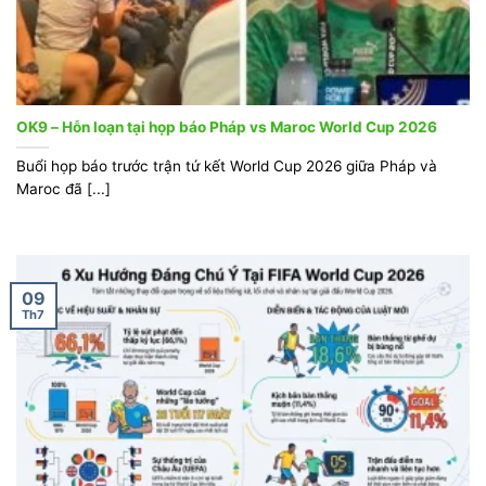
OK9 – Hỗn loạn tại họp báo Pháp vs Maroc World Cup 2026
Buổi họp báo trước trận tứ kết World Cup 2026 giữa Pháp và
Maroc đã [...]
09
Th7