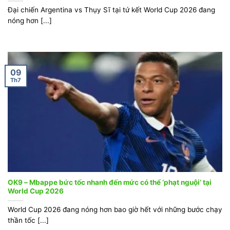
Đại chiến Argentina vs Thụy Sĩ tại tứ kết World Cup 2026 đang
nóng hơn [...]
09
Th7
OK9 – Mbappe bức tốc nhanh đến mức có thể ‘phạt nguội’ tại
World Cup 2026
World Cup 2026 đang nóng hơn bao giờ hết với những bước chạy
thần tốc [...]