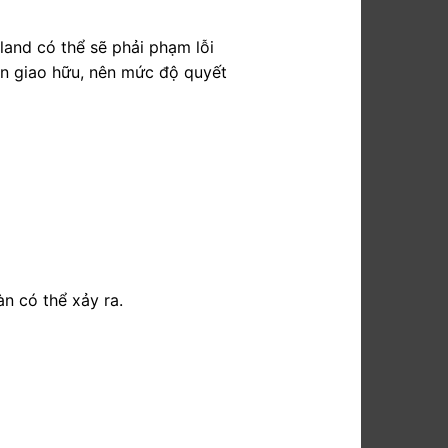
eland có thể sẽ phải phạm lỗi
ận giao hữu, nên mức độ quyết
àn có thể xảy ra.