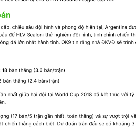
oán
g cấp, chiều sâu đội hình và phong độ hiện tại, Argentina 
 báu để HLV Scaloni thử nghiệm đội hình, tinh chỉnh chiến 
ng đá lớn nhất hành tinh. OK9 tin rằng nhà ĐKVĐ sẽ trình d
: 18 bàn thắng (3.6 bàn/trận)
2 bàn thắng (2.4 bàn/trận)
n nhất giữa hai đội tại World Cup 2018 đã kết thúc với tỷ
ền.
ng (17 bàn/5 trận gần nhất, toàn thắng) và sự vượt trội về
t chiến thắng cách biệt. Dự đoán trận đấu sẽ có khoảng 3