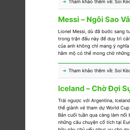
Tham khảo thêm về:
Soi Kè
Messi – Ngôi Sao V
Lionel Messi, dù đã bước sang tu
trong trận đấu này để duy trì c
của anh không chỉ mang ý nghĩa
hâm mộ có thể mong chờ những k
Tham khảo thêm về:
Soi Kè
Iceland – Chờ Đợi S
Trái ngược với Argentina, Icela
thể giành vé tham dự World Cup
Bản cuối tuần qua càng làm nổi 
những câu chuyện cổ tích tại Eu
hữu này chủ yếu phục vụ cho mục