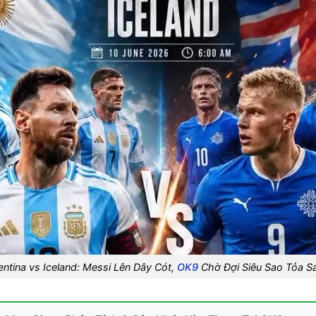
entina vs Iceland: Messi Lên Dây Cót,
OK9
Chờ Đợi Siêu Sao Tỏa S