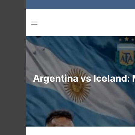
Chuyển
đến
nội
dung
Argentina vs Iceland: