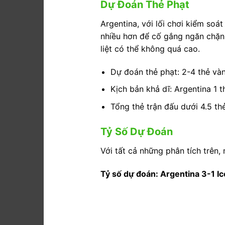
Dự Đoán Thẻ Phạt
Argentina, với lối chơi kiểm soá
nhiều hơn để cố gắng ngăn chặn 
liệt có thể không quá cao.
Dự đoán thẻ phạt: 2-4 thẻ và
Kịch bản khả dĩ: Argentina 1 t
Tổng thẻ trận đấu dưới 4.5 thẻ
Tỷ Số Dự Đoán
Với tất cả những phân tích trên,
Tỷ số dự đoán: Argentina 3-1 Ic