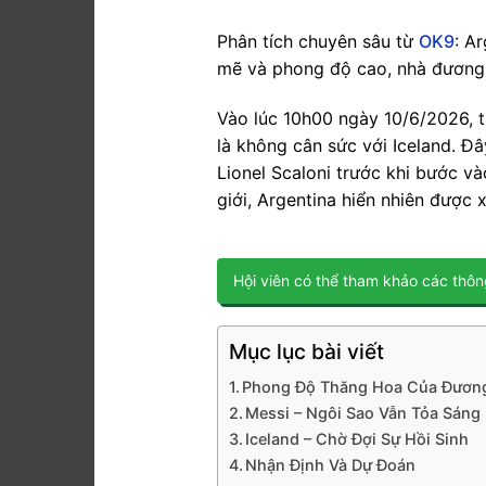
Phân tích chuyên sâu từ
OK9
: A
mẽ và phong độ cao, nhà đương 
Vào lúc 10h00 ngày 10/6/2026, t
là không cân sức với Iceland. Đâ
Lionel Scaloni trước khi bước và
giới, Argentina hiển nhiên được
Hội viên có thể tham khảo các thôn
Mục lục bài viết
Phong Độ Thăng Hoa Của Đương
Messi – Ngôi Sao Vẫn Tỏa Sáng
Iceland – Chờ Đợi Sự Hồi Sinh
Nhận Định Và Dự Đoán